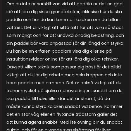
Om du inte är särskilt van vid att paddla är det en god
idé att lära dig vissa grundtekniker, inklusive hur du ska
paddla och hur du kan komma i kajaken om du trillar i
vattnet. Det är viktigt att sitta rätt för att vara så stabil
som möjligt och för att undvika onödig belastning, och
din paddel bör vara anpassad för din längd och styrka.
Du kan be en erfaren paddlare visa dig eller se på
instruktionsvideor online för att lära dig olika tekniker.
Oavsett vilken teknik som passar dig bäst är det alltid
viktigt att du lär dig arbeta med hela kroppen och inte
bara paddla med armarna. Det är också viktigt att du
tränar mycket på själva manövreringen, särskilt om du
ska paddla till havs eller där det är strömt, då du
måste kunna styra kajaken snabbt vid behov. Kommer
det en stor våg eller en flytande trädstam gäller det
att kunna agera snabbt. Med lite övning blir du snabbt
duktig, och får en givande sysselsättning för livet.