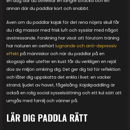
en dag där du avverkar en längre sträcka och en
annan där du paddlar kort och snabbt.
Även om du paddlar kajak för det rena nöjets skull får
du i dig massor med frisk luft och sysslar med något
avstressande. Forskning har visat att förutom träning
har naturen en oerhört
lugnande och anti-depressiv
effekt
på människor och när du paddlar på en
skogssjö eller utefter en kust får du verkligen en rejäl
dos av miljön omkring dig. Det ger dig tid för reflektion
och låter dig uppskatta det enkla i livet: en vacker
strand, ljudet av havet, fågelsång. Kajakpaddling är
också en rolig social sysselsättning och ett kul sätt att
umgås med familj och vänner på.
LÄR DIG PADDLA RÄTT