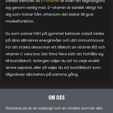
Särskilt behovet av
D-vitamin
är svårt att tillgodogöra
sig genom vanlig mat. D-vitamin är särskilt viktigt för
dig som tränar hårt, eftersom det bidrar till god
muskelfunktion.
Du som satsar hårt på gymmet behöver också tänka
på dina allmänna energinivåer och ditt immunförsvar.
För att stärka dessa kan ett tillskott av vitamin B12 och
vitamin C vara bra. Det finns flera sätt att förhålla sig
till kosttillskott. Antingen väljer du att ta varje enskilt
ämne separat, eller så väljer du ett kosttillskott som
tillgodoser alla behov på samma gång.
OM OSS
Rawness.se är en websajt och en rörelse som lär alla